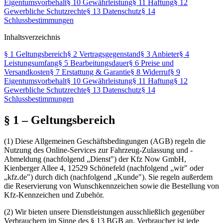
Eigentumsvorbehalt
§ 10 Gewährleistung
§ 11 Haftung
§ 12
Gewerbliche Schutzrechte
§ 13 Datenschutz
§ 14
Schlussbestimmungen
Inhaltsverzeichnis
§ 1 Geltungsbereich
§ 2 Vertragsgegenstand
§ 3 Anbieter
§ 4
Leistungsumfang
§ 5 Bearbeitungsdauer
§ 6 Preise und
Versandkosten
§ 7 Erstattung & Garantie
§ 8 Widerruf
§ 9
Eigentumsvorbehalt
§ 10 Gewährleistung
§ 11 Haftung
§ 12
Gewerbliche Schutzrechte
§ 13 Datenschutz
§ 14
Schlussbestimmungen
§ 1 – Geltungsbereich
(1)
Diese Allgemeinen Geschäftsbedingungen (AGB) regeln die
Nutzung des Online-Services zur Fahrzeug-Zulassung und -
Abmeldung (nachfolgend „Dienst") der Kfz Now GmbH,
Kienberger Allee 4, 12529 Schönefeld (nachfolgend „wir" oder
„kfz.de") durch dich (nachfolgend „Kunde"). Sie regeln außerdem
die Reservierung von Wunschkennzeichen sowie die Bestellung von
Kfz-Kennzeichen und Zubehör.
(2)
Wir bieten unsere Dienstleistungen ausschließlich gegenüber
Verbrauchern im Sinne des § 13 BGB an. Verbraucher ist jede