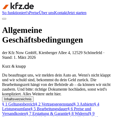
So funktioniert's
Preise
Über uns
Kontakt
Jetzt starten
Allgemeine
Geschäftsbedingungen
der Kfz Now GmbH, Kienberger Allee 4, 12529 Schönefeld ·
Stand: 1. März 2026
Kurz & knapp
Du beauftragst uns, wir melden dein Auto an. Wenn's nicht klappt
und wir schuld sind, bekommst du dein Geld zurück. Die
Bearbeitungszeit hängt von der Behörde ab – da können wir nicht
zaubern. Und bitte: richtige Dokumente hochladen, sonst wird's
kompliziert. Alles Weitere steht hier.
Inhaltsverzeichnis
§ 1 Geltungsbereich
§ 2 Vertragsgegenstand
§ 3 Anbieter
§ 4
Leistungsumfang
§ 5 Bearbeitungsdauer
§ 6 Preise und
Versandkosten
§ 7 Erstattung & Garantie
§ 8 Widerruf
§ 9