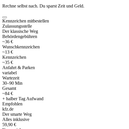
Rechne selbst nach. Du sparst Zeit und Geld.
Kennzeichen mitbestellen
Zulassungsstelle
Der klassische Weg
Behördengebühren
~36 €
Wunschkennzeichen
~13 €
Kennzeichen
~35 €
Anfahrt & Parken
variabel
Wartezeit
30–90 Min
Gesamt
~84 €
+ halber Tag Aufwand
Empfohlen
kfz
.
de
Der smarte Weg
Alles inklusive
59,90 €