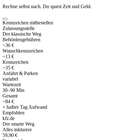
Rechne selbst nach. Du sparst Zeit und Geld.
Kennzeichen mitbestellen
Zulassungsstelle
Der klassische Weg
Behördengebühren
~36 €
Wunschkennzeichen
~13 €
Kennzeichen
~35 €
Anfahrt & Parken
variabel
Wartezeit
30–90 Min
Gesamt
~84 €
+ halber Tag Aufwand
Empfohlen
kfz
.
de
Der smarte Weg
Alles inklusive
59,90 €