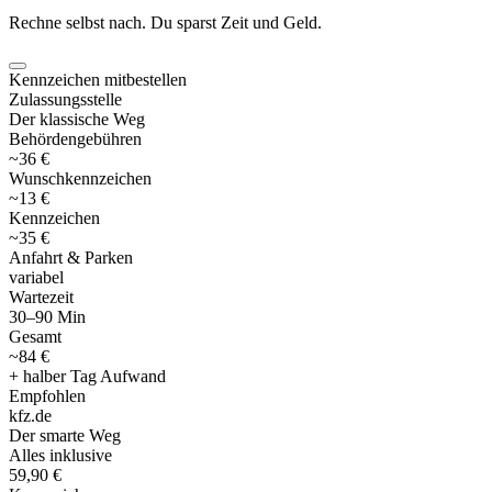
Rechne selbst nach. Du sparst Zeit und Geld.
Kennzeichen mitbestellen
Zulassungsstelle
Der klassische Weg
Behördengebühren
~36 €
Wunschkennzeichen
~13 €
Kennzeichen
~35 €
Anfahrt & Parken
variabel
Wartezeit
30–90 Min
Gesamt
~84 €
+ halber Tag Aufwand
Empfohlen
kfz
.
de
Der smarte Weg
Alles inklusive
59,90 €