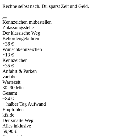
Rechne selbst nach. Du sparst Zeit und Geld.
Kennzeichen mitbestellen
Zulassungsstelle
Der klassische Weg
Behördengebühren
~36 €
Wunschkennzeichen
~13 €
Kennzeichen
~35 €
Anfahrt & Parken
variabel
Wartezeit
30–90 Min
Gesamt
~84 €
+ halber Tag Aufwand
Empfohlen
kfz
.
de
Der smarte Weg
Alles inklusive
59,90 €