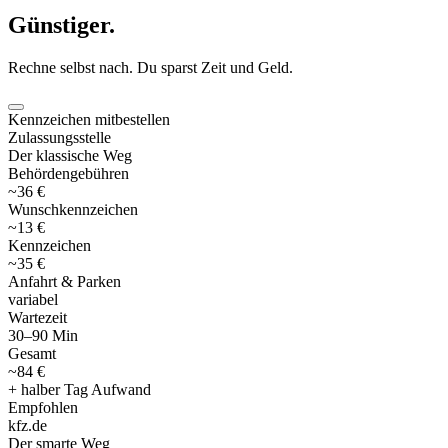
Günstiger
.
Rechne selbst nach. Du sparst Zeit und Geld.
Kennzeichen mitbestellen
Zulassungsstelle
Der klassische Weg
Behördengebühren
~36 €
Wunschkennzeichen
~13 €
Kennzeichen
~35 €
Anfahrt & Parken
variabel
Wartezeit
30–90 Min
Gesamt
~84 €
+ halber Tag Aufwand
Empfohlen
kfz
.
de
Der smarte Weg