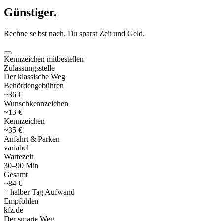
Günstiger
.
Rechne selbst nach. Du sparst Zeit und Geld.
Kennzeichen mitbestellen
Zulassungsstelle
Der klassische Weg
Behördengebühren
~36 €
Wunschkennzeichen
~13 €
Kennzeichen
~35 €
Anfahrt & Parken
variabel
Wartezeit
30–90 Min
Gesamt
~84 €
+ halber Tag Aufwand
Empfohlen
kfz
.
de
Der smarte Weg