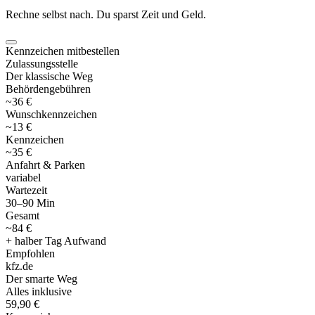
Rechne selbst nach. Du sparst Zeit und Geld.
Kennzeichen mitbestellen
Zulassungsstelle
Der klassische Weg
Behördengebühren
~36 €
Wunschkennzeichen
~13 €
Kennzeichen
~35 €
Anfahrt & Parken
variabel
Wartezeit
30–90 Min
Gesamt
~84 €
+ halber Tag Aufwand
Empfohlen
kfz
.
de
Der smarte Weg
Alles inklusive
59,90 €