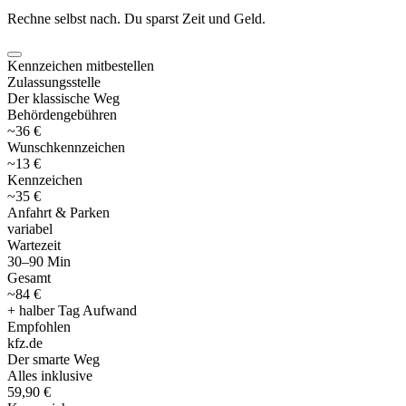
Rechne selbst nach. Du sparst Zeit und Geld.
Kennzeichen mitbestellen
Zulassungsstelle
Der klassische Weg
Behördengebühren
~36 €
Wunschkennzeichen
~13 €
Kennzeichen
~35 €
Anfahrt & Parken
variabel
Wartezeit
30–90 Min
Gesamt
~84 €
+ halber Tag Aufwand
Empfohlen
kfz
.
de
Der smarte Weg
Alles inklusive
59,90 €