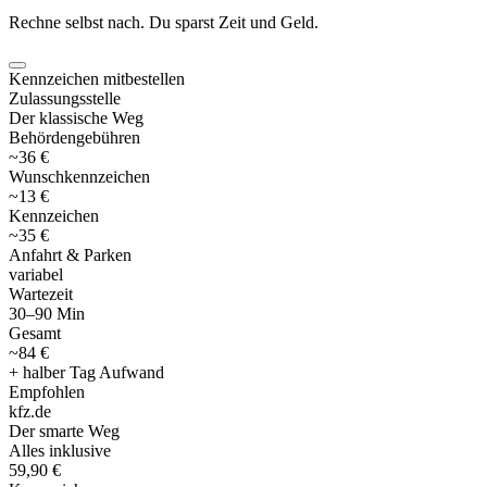
Rechne selbst nach. Du sparst Zeit und Geld.
Kennzeichen mitbestellen
Zulassungsstelle
Der klassische Weg
Behördengebühren
~36 €
Wunschkennzeichen
~13 €
Kennzeichen
~35 €
Anfahrt & Parken
variabel
Wartezeit
30–90 Min
Gesamt
~84 €
+ halber Tag Aufwand
Empfohlen
kfz
.
de
Der smarte Weg
Alles inklusive
59,90 €