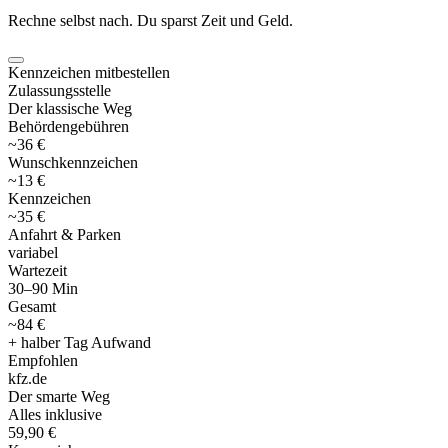
Rechne selbst nach. Du sparst Zeit und Geld.
Kennzeichen mitbestellen
Zulassungsstelle
Der klassische Weg
Behördengebühren
~36 €
Wunschkennzeichen
~13 €
Kennzeichen
~35 €
Anfahrt & Parken
variabel
Wartezeit
30–90 Min
Gesamt
~84 €
+ halber Tag Aufwand
Empfohlen
kfz
.
de
Der smarte Weg
Alles inklusive
59,90 €