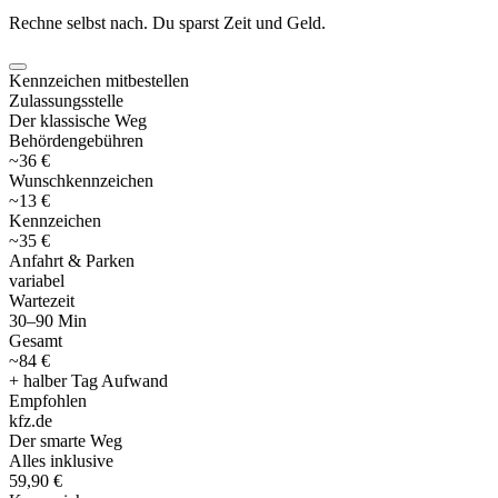
Rechne selbst nach. Du sparst Zeit und Geld.
Kennzeichen mitbestellen
Zulassungsstelle
Der klassische Weg
Behördengebühren
~36 €
Wunschkennzeichen
~13 €
Kennzeichen
~35 €
Anfahrt & Parken
variabel
Wartezeit
30–90 Min
Gesamt
~84 €
+ halber Tag Aufwand
Empfohlen
kfz
.
de
Der smarte Weg
Alles inklusive
59,90 €