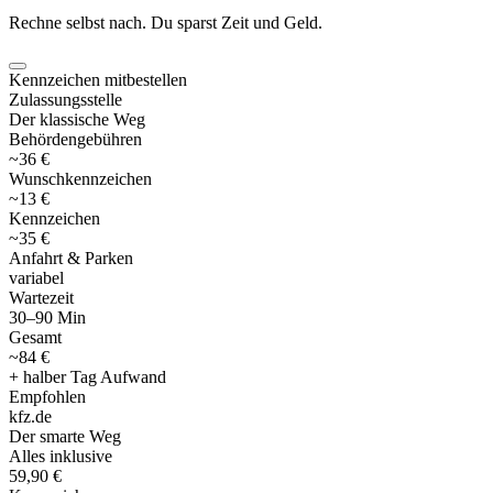
Rechne selbst nach. Du sparst Zeit und Geld.
Kennzeichen mitbestellen
Zulassungsstelle
Der klassische Weg
Behördengebühren
~36 €
Wunschkennzeichen
~13 €
Kennzeichen
~35 €
Anfahrt & Parken
variabel
Wartezeit
30–90 Min
Gesamt
~84 €
+ halber Tag Aufwand
Empfohlen
kfz
.
de
Der smarte Weg
Alles inklusive
59,90 €