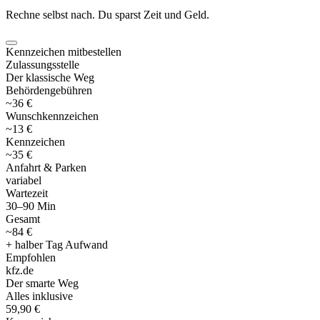
Rechne selbst nach. Du sparst Zeit und Geld.
Kennzeichen mitbestellen
Zulassungsstelle
Der klassische Weg
Behördengebühren
~36 €
Wunschkennzeichen
~13 €
Kennzeichen
~35 €
Anfahrt & Parken
variabel
Wartezeit
30–90 Min
Gesamt
~84 €
+ halber Tag Aufwand
Empfohlen
kfz
.
de
Der smarte Weg
Alles inklusive
59,90 €