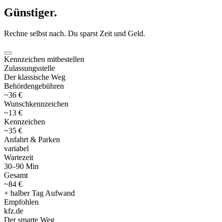
Günstiger
.
Rechne selbst nach. Du sparst Zeit und Geld.
Kennzeichen mitbestellen
Zulassungsstelle
Der klassische Weg
Behördengebühren
~36 €
Wunschkennzeichen
~13 €
Kennzeichen
~35 €
Anfahrt & Parken
variabel
Wartezeit
30–90 Min
Gesamt
~84 €
+ halber Tag Aufwand
Empfohlen
kfz
.
de
Der smarte Weg