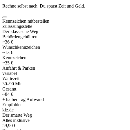
Rechne selbst nach. Du sparst Zeit und Geld.
Kennzeichen mitbestellen
Zulassungsstelle
Der klassische Weg
Behördengebühren
~36 €
Wunschkennzeichen
~13 €
Kennzeichen
~35 €
Anfahrt & Parken
variabel
Wartezeit
30–90 Min
Gesamt
~84 €
+ halber Tag Aufwand
Empfohlen
kfz
.
de
Der smarte Weg
Alles inklusive
59,90 €