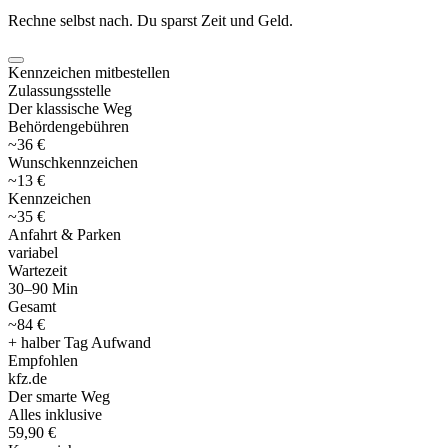
Rechne selbst nach. Du sparst Zeit und Geld.
Kennzeichen mitbestellen
Zulassungsstelle
Der klassische Weg
Behördengebühren
~36 €
Wunschkennzeichen
~13 €
Kennzeichen
~35 €
Anfahrt & Parken
variabel
Wartezeit
30–90 Min
Gesamt
~84 €
+ halber Tag Aufwand
Empfohlen
kfz
.
de
Der smarte Weg
Alles inklusive
59,90 €