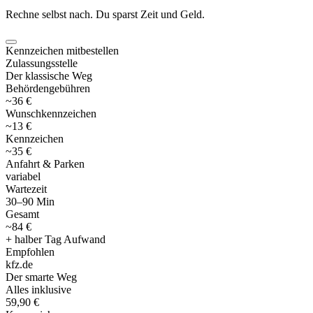
Rechne selbst nach. Du sparst Zeit und Geld.
Kennzeichen mitbestellen
Zulassungsstelle
Der klassische Weg
Behördengebühren
~36 €
Wunschkennzeichen
~13 €
Kennzeichen
~35 €
Anfahrt & Parken
variabel
Wartezeit
30–90 Min
Gesamt
~84 €
+ halber Tag Aufwand
Empfohlen
kfz
.
de
Der smarte Weg
Alles inklusive
59,90 €