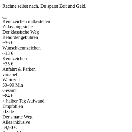
Rechne selbst nach. Du sparst Zeit und Geld.
Kennzeichen mitbestellen
Zulassungsstelle
Der klassische Weg
Behördengebühren
~36 €
Wunschkennzeichen
~13 €
Kennzeichen
~35 €
Anfahrt & Parken
variabel
Wartezeit
30–90 Min
Gesamt
~84 €
+ halber Tag Aufwand
Empfohlen
kfz
.
de
Der smarte Weg
Alles inklusive
59,90 €