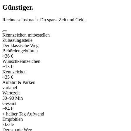
Günstiger
.
Rechne selbst nach. Du sparst Zeit und Geld.
Kennzeichen mitbestellen
Zulassungsstelle
Der klassische Weg
Behördengebühren
~36 €
Wunschkennzeichen
~13 €
Kennzeichen
~35 €
Anfahrt & Parken
variabel
Wartezeit
30–90 Min
Gesamt
~84 €
+ halber Tag Aufwand
Empfohlen
kfz
.
de
Der smarte Weg