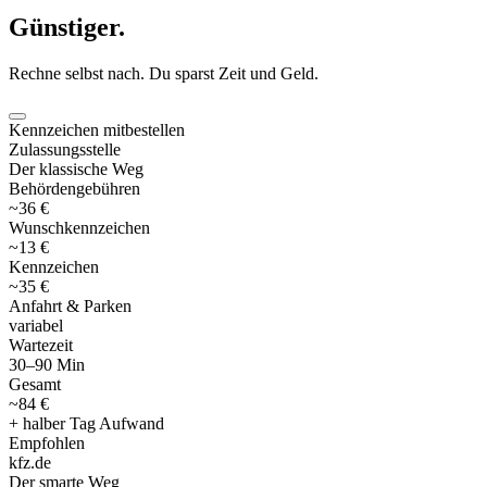
Günstiger
.
Rechne selbst nach. Du sparst Zeit und Geld.
Kennzeichen mitbestellen
Zulassungsstelle
Der klassische Weg
Behördengebühren
~36 €
Wunschkennzeichen
~13 €
Kennzeichen
~35 €
Anfahrt & Parken
variabel
Wartezeit
30–90 Min
Gesamt
~84 €
+ halber Tag Aufwand
Empfohlen
kfz
.
de
Der smarte Weg