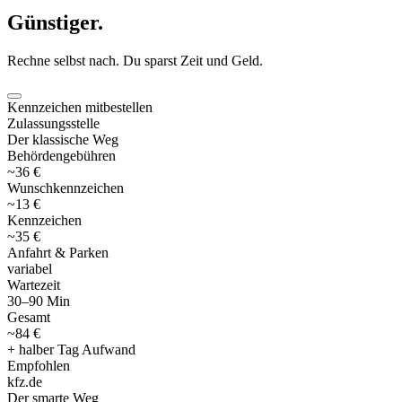
Günstiger
.
Rechne selbst nach. Du sparst Zeit und Geld.
Kennzeichen mitbestellen
Zulassungsstelle
Der klassische Weg
Behördengebühren
~36 €
Wunschkennzeichen
~13 €
Kennzeichen
~35 €
Anfahrt & Parken
variabel
Wartezeit
30–90 Min
Gesamt
~84 €
+ halber Tag Aufwand
Empfohlen
kfz
.
de
Der smarte Weg