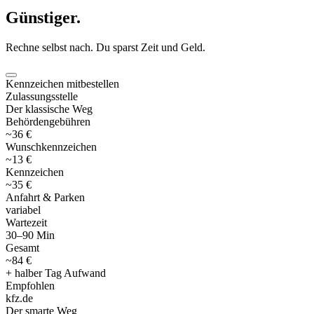
Günstiger
.
Rechne selbst nach. Du sparst Zeit und Geld.
Kennzeichen mitbestellen
Zulassungsstelle
Der klassische Weg
Behördengebühren
~36 €
Wunschkennzeichen
~13 €
Kennzeichen
~35 €
Anfahrt & Parken
variabel
Wartezeit
30–90 Min
Gesamt
~84 €
+ halber Tag Aufwand
Empfohlen
kfz
.
de
Der smarte Weg