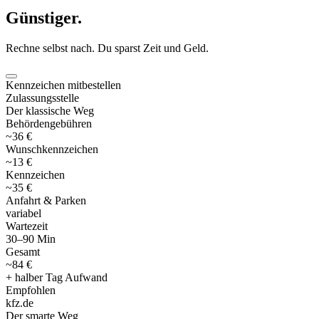
Günstiger
.
Rechne selbst nach. Du sparst Zeit und Geld.
Kennzeichen mitbestellen
Zulassungsstelle
Der klassische Weg
Behördengebühren
~36 €
Wunschkennzeichen
~13 €
Kennzeichen
~35 €
Anfahrt & Parken
variabel
Wartezeit
30–90 Min
Gesamt
~84 €
+ halber Tag Aufwand
Empfohlen
kfz
.
de
Der smarte Weg