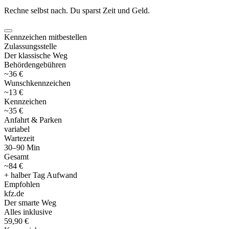
Rechne selbst nach. Du sparst Zeit und Geld.
Kennzeichen mitbestellen
Zulassungsstelle
Der klassische Weg
Behördengebühren
~36 €
Wunschkennzeichen
~13 €
Kennzeichen
~35 €
Anfahrt & Parken
variabel
Wartezeit
30–90 Min
Gesamt
~84 €
+ halber Tag Aufwand
Empfohlen
kfz
.
de
Der smarte Weg
Alles inklusive
59,90 €