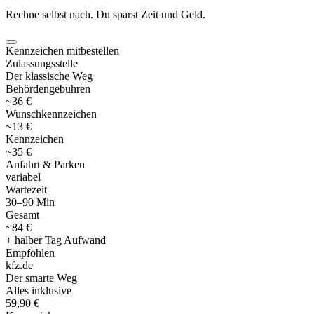
Rechne selbst nach. Du sparst Zeit und Geld.
Kennzeichen mitbestellen
Zulassungsstelle
Der klassische Weg
Behördengebühren
~36 €
Wunschkennzeichen
~13 €
Kennzeichen
~35 €
Anfahrt & Parken
variabel
Wartezeit
30–90 Min
Gesamt
~84 €
+ halber Tag Aufwand
Empfohlen
kfz
.
de
Der smarte Weg
Alles inklusive
59,90 €