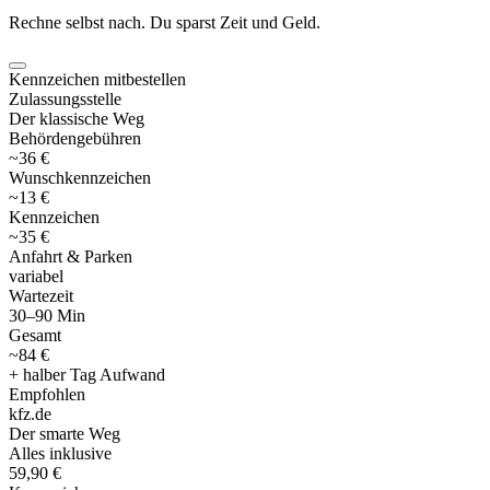
Rechne selbst nach. Du sparst Zeit und Geld.
Kennzeichen mitbestellen
Zulassungsstelle
Der klassische Weg
Behördengebühren
~36 €
Wunschkennzeichen
~13 €
Kennzeichen
~35 €
Anfahrt & Parken
variabel
Wartezeit
30–90 Min
Gesamt
~84 €
+ halber Tag Aufwand
Empfohlen
kfz
.
de
Der smarte Weg
Alles inklusive
59,90 €