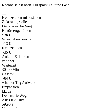
Rechne selbst nach. Du sparst Zeit und Geld.
Kennzeichen mitbestellen
Zulassungsstelle
Der klassische Weg
Behördengebühren
~36 €
Wunschkennzeichen
~13 €
Kennzeichen
~35 €
Anfahrt & Parken
variabel
Wartezeit
30–90 Min
Gesamt
~84 €
+ halber Tag Aufwand
Empfohlen
kfz
.
de
Der smarte Weg
Alles inklusive
59,90 €