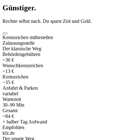
Günstiger
.
Rechne selbst nach. Du sparst Zeit und Geld.
Kennzeichen mitbestellen
Zulassungsstelle
Der klassische Weg
Behördengebühren
~36 €
Wunschkennzeichen
~13 €
Kennzeichen
~35 €
Anfahrt & Parken
variabel
Wartezeit
30–90 Min
Gesamt
~84 €
+ halber Tag Aufwand
Empfohlen
kfz
.
de
Der smarte Weg