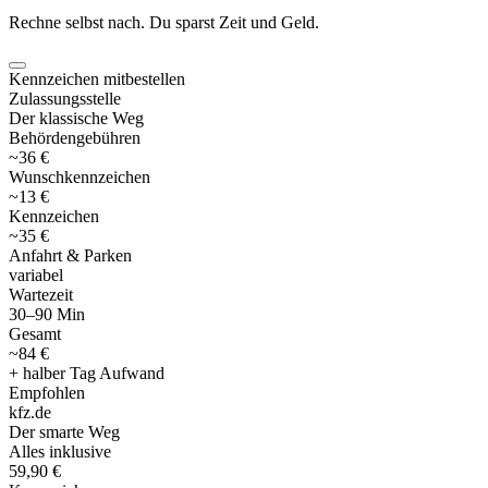
Rechne selbst nach. Du sparst Zeit und Geld.
Kennzeichen mitbestellen
Zulassungsstelle
Der klassische Weg
Behördengebühren
~36 €
Wunschkennzeichen
~13 €
Kennzeichen
~35 €
Anfahrt & Parken
variabel
Wartezeit
30–90 Min
Gesamt
~84 €
+ halber Tag Aufwand
Empfohlen
kfz
.
de
Der smarte Weg
Alles inklusive
59,90 €