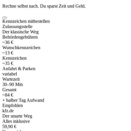
Rechne selbst nach. Du sparst Zeit und Geld.
Kennzeichen mitbestellen
Zulassungsstelle
Der klassische Weg
Behördengebühren
~36 €
Wunschkennzeichen
~13 €
Kennzeichen
~35 €
Anfahrt & Parken
variabel
Wartezeit
30–90 Min
Gesamt
~84 €
+ halber Tag Aufwand
Empfohlen
kfz
.
de
Der smarte Weg
Alles inklusive
59,90 €