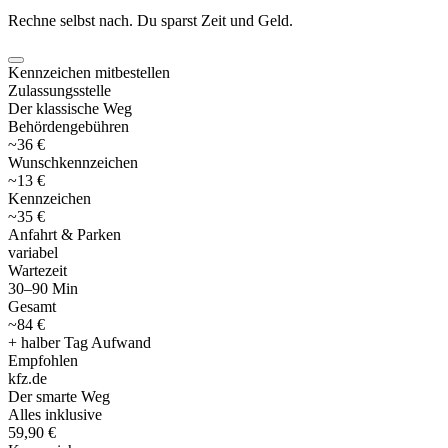
Rechne selbst nach. Du sparst Zeit und Geld.
Kennzeichen mitbestellen
Zulassungsstelle
Der klassische Weg
Behördengebühren
~36 €
Wunschkennzeichen
~13 €
Kennzeichen
~35 €
Anfahrt & Parken
variabel
Wartezeit
30–90 Min
Gesamt
~84 €
+ halber Tag Aufwand
Empfohlen
kfz
.
de
Der smarte Weg
Alles inklusive
59,90 €