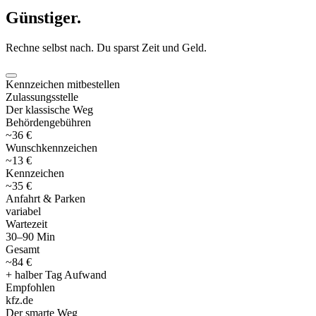
Günstiger
.
Rechne selbst nach. Du sparst Zeit und Geld.
Kennzeichen mitbestellen
Zulassungsstelle
Der klassische Weg
Behördengebühren
~36 €
Wunschkennzeichen
~13 €
Kennzeichen
~35 €
Anfahrt & Parken
variabel
Wartezeit
30–90 Min
Gesamt
~84 €
+ halber Tag Aufwand
Empfohlen
kfz
.
de
Der smarte Weg