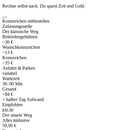
Rechne selbst nach. Du sparst Zeit und Geld.
Kennzeichen mitbestellen
Zulassungsstelle
Der klassische Weg
Behördengebühren
~36 €
Wunschkennzeichen
~13 €
Kennzeichen
~35 €
Anfahrt & Parken
variabel
Wartezeit
30–90 Min
Gesamt
~84 €
+ halber Tag Aufwand
Empfohlen
kfz
.
de
Der smarte Weg
Alles inklusive
59,90 €