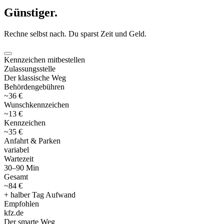
Günstiger
.
Rechne selbst nach. Du sparst Zeit und Geld.
Kennzeichen mitbestellen
Zulassungsstelle
Der klassische Weg
Behördengebühren
~36 €
Wunschkennzeichen
~13 €
Kennzeichen
~35 €
Anfahrt & Parken
variabel
Wartezeit
30–90 Min
Gesamt
~84 €
+ halber Tag Aufwand
Empfohlen
kfz
.
de
Der smarte Weg