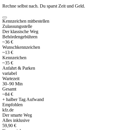
Rechne selbst nach. Du sparst Zeit und Geld.
Kennzeichen mitbestellen
Zulassungsstelle
Der klassische Weg
Behördengebühren
~36 €
Wunschkennzeichen
~13 €
Kennzeichen
~35 €
Anfahrt & Parken
variabel
Wartezeit
30–90 Min
Gesamt
~84 €
+ halber Tag Aufwand
Empfohlen
kfz
.
de
Der smarte Weg
Alles inklusive
59,90 €