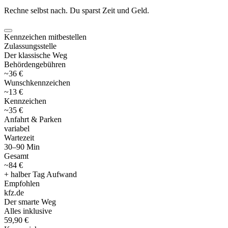
Rechne selbst nach. Du sparst Zeit und Geld.
Kennzeichen mitbestellen
Zulassungsstelle
Der klassische Weg
Behördengebühren
~36 €
Wunschkennzeichen
~13 €
Kennzeichen
~35 €
Anfahrt & Parken
variabel
Wartezeit
30–90 Min
Gesamt
~84 €
+ halber Tag Aufwand
Empfohlen
kfz
.
de
Der smarte Weg
Alles inklusive
59,90 €