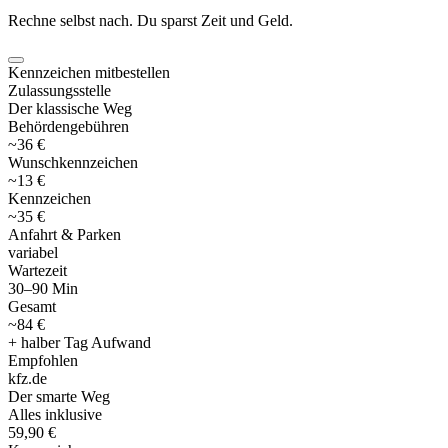
Rechne selbst nach. Du sparst Zeit und Geld.
Kennzeichen mitbestellen
Zulassungsstelle
Der klassische Weg
Behördengebühren
~36 €
Wunschkennzeichen
~13 €
Kennzeichen
~35 €
Anfahrt & Parken
variabel
Wartezeit
30–90 Min
Gesamt
~84 €
+ halber Tag Aufwand
Empfohlen
kfz
.
de
Der smarte Weg
Alles inklusive
59,90 €