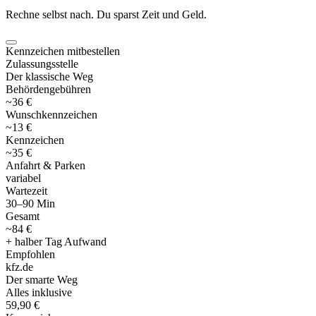
Rechne selbst nach. Du sparst Zeit und Geld.
Kennzeichen mitbestellen
Zulassungsstelle
Der klassische Weg
Behördengebühren
~36 €
Wunschkennzeichen
~13 €
Kennzeichen
~35 €
Anfahrt & Parken
variabel
Wartezeit
30–90 Min
Gesamt
~84 €
+ halber Tag Aufwand
Empfohlen
kfz
.
de
Der smarte Weg
Alles inklusive
59,90 €