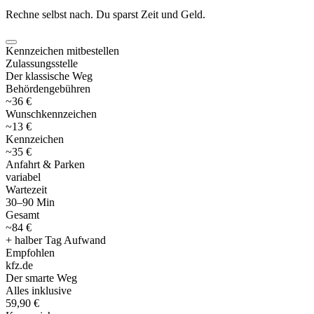
Rechne selbst nach. Du sparst Zeit und Geld.
Kennzeichen mitbestellen
Zulassungsstelle
Der klassische Weg
Behördengebühren
~36 €
Wunschkennzeichen
~13 €
Kennzeichen
~35 €
Anfahrt & Parken
variabel
Wartezeit
30–90 Min
Gesamt
~84 €
+ halber Tag Aufwand
Empfohlen
kfz
.
de
Der smarte Weg
Alles inklusive
59,90 €