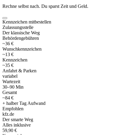
Rechne selbst nach. Du sparst Zeit und Geld.
Kennzeichen mitbestellen
Zulassungsstelle
Der klassische Weg
Behördengebühren
~36 €
Wunschkennzeichen
~13 €
Kennzeichen
~35 €
Anfahrt & Parken
variabel
Wartezeit
30–90 Min
Gesamt
~84 €
+ halber Tag Aufwand
Empfohlen
kfz
.
de
Der smarte Weg
Alles inklusive
59,90 €